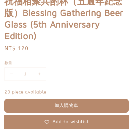
祝福相聚共酌杯（五週年紀念
版）Blessing Gathering Beer
Glass (5th Anniversary
Edition)
Regular
NT$ 120
price
數量
20 piece available
加入購物車
Add to wishlist