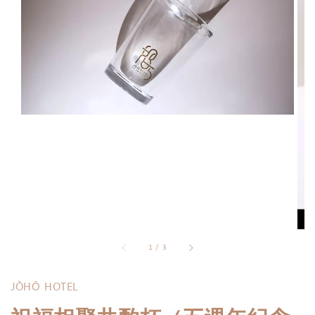
1
/
3
JÒHŌ HOTEL