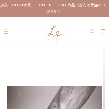
加入JOHO Le會員，JÒHŌ Lé 、JÒHŌ 商品《首次消費滿699，
現折50》