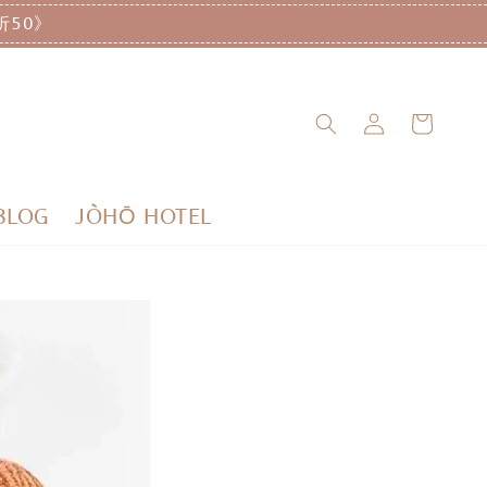
折50》
BLOG
JÒHŌ HOTEL