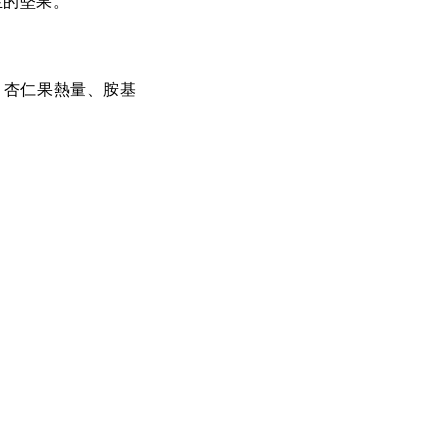
生的堅果。
、杏仁果熱量、胺基