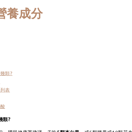
營養成分
幾顆?
要
細列表
肪酸
幾顆
?