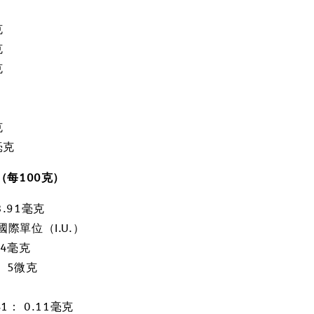
克
克
克
克
毫克
（每
100
克）
3.91毫克
國際單位（I.U.）
.4毫克
 5微克
1： 0.11毫克