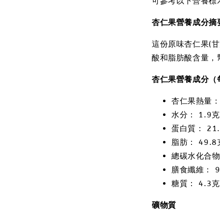
可參考以下營養標
杏仁果營養成分摘
這份原味杏仁果(
酸和脂肪酸含量，
杏仁果營養成分（
杏仁果熱量：
水分： 1.9克
蛋白質： 21
脂肪： 49.
總碳水化合物：
膳食纖維： 9
糖質： 4.3
礦物質