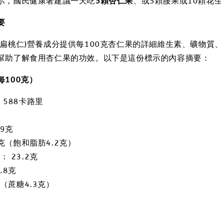
示，國民健康署建議一天吃
5顆杏仁果
、或5顆腰果或10顆花
要
甘扁桃仁)營養成分提供每100克杏仁果的詳細維生素、礦物質
幫助了解食用杏仁果的功效。以下是這份標示的內容摘要：
每
100
克）
 588卡路里
.9克
8克（飽和脂肪4.2克）
 23.2克
.8克
克（蔗糖4.3克）