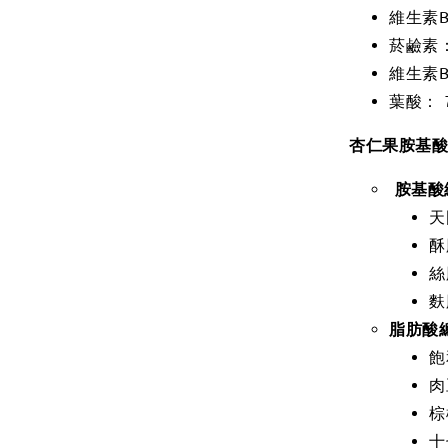
維生素B
菸鹼素：
維生素B
葉酸： 
杏仁果胺基
胺基酸
天
酥
絲
麩
脂肪酸
飽
肉
棕
十