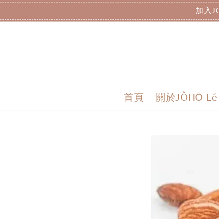
加入J
首頁
關於JÒHŌ Lé