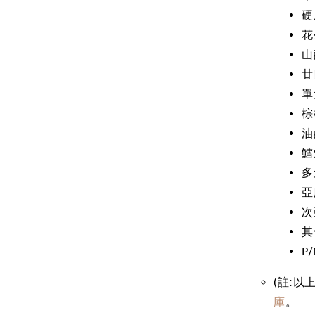
硬
花
山
廿
單
棕
油
鱈
多
亞
次
其
P/
(註:以
庫
。