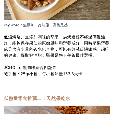
key
word：無添加、好油脂、高飽足感
低溫烘培、無添加調味的堅果，烘烤過程不經過高溫油
炸，能夠保存果仁的原始風味和營養成分，同時堅果營養
成分含有少量的碳水化合物，可以有效減緩饑餓感。想吃
的健康、攝取好油脂，堅果是您下午茶最佳選擇。
JÒH
Lé 無調味綜合四堅果
Ō
隨手包：
25g/小包，每小包熱量163.3大卡
低熱量零食推薦二：
天然果乾水