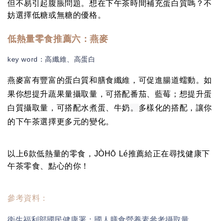
但不易引起腹脹問題。想在下午茶時間補充蛋白質嗎？不
妨選擇低糖或無糖的優格。
低熱量零食推薦六：
燕麥
key word：
高纖維、高蛋白
燕麥富有豐富的蛋白質和膳食纖維，可促進腸道蠕動。如
果你想提升蔬果量攝取量，可搭配番茄、藍莓；想提升蛋
白質攝取量，可搭配水煮蛋、牛奶
。
多樣化的搭配，讓你
的下午茶選擇更多元的變化。
以上6款低熱量的零食，JÒH
Lé推薦給正在尋找健康下
Ō
午茶零食、點心的你！
參考資料：
衛生福利部國民健康署：
國人膳食營養素參考攝取量