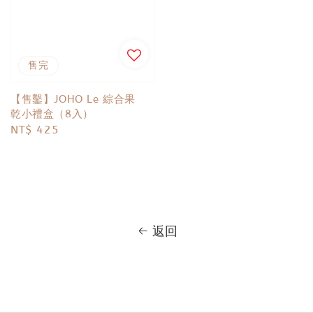
售完
【售鑿】JOHO Le 綜合果
乾小禮盒（8入）
Regular
NT$ 425
price
返回