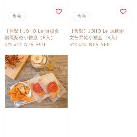
優惠
售完
優惠
售完
【售鑿】JOHO Le 無糖金
【售鑿】JOHO Le 無糖愛
鑽鳳梨乾小禮盒（8入）
文芒果乾小禮盒（8入）
Regular
Sale
NT$ 390
Regular
Sale
NT$ 460
NT$ 430
NT$ 490
price
price
price
price