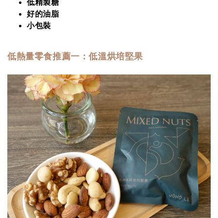
低精製糖
好的油脂
小包裝
低熱量零食推薦一：
低溫烘培堅果