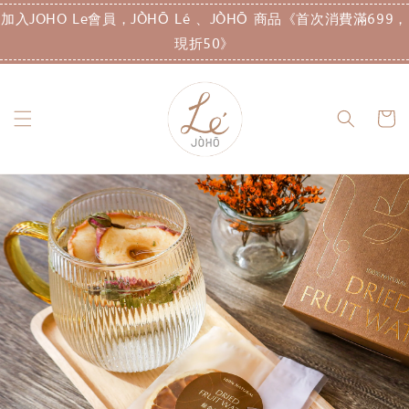
加入JOHO Le會員，JÒHŌ Lé 、JÒHŌ 商品《首次消費滿699，
現折50》