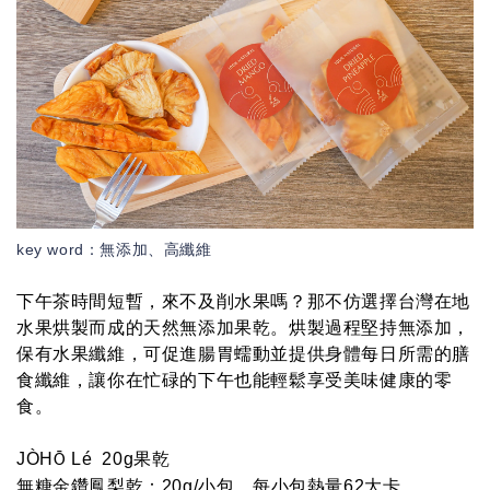
key word：
無添加、高纖維
下午茶時間短暫，來不及削水果嗎？那不仿選擇台灣在地
水果烘製而成的天然無添加果乾。烘製過程堅持無添加，
保有水果纖維，可促進腸胃蠕動並提供身體每日所需的膳
食纖維，讓你在忙碌的下午也能輕鬆享受美味健康的零
食。
JÒH
Lé
20g果乾
Ō
無糖金鑽鳳梨乾：20g/小包，每小包熱量62大卡