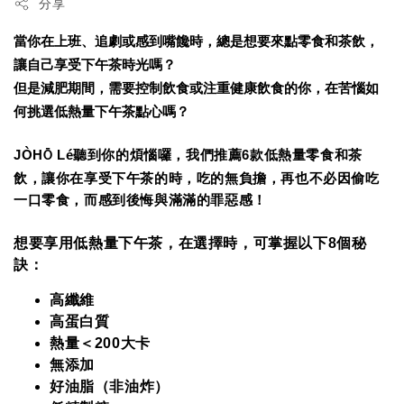
分享
當你在上班、追劇或感到嘴饞時，總是想要來點零食和茶飲，
讓自己享受下午茶時光嗎？
但是減肥期間，需要控制飲食或注重健康飲食的你，在苦惱如
何挑選低熱量下午茶點心嗎？
JÒH
Lé
聽到你的煩惱囉，我們推薦6款低熱量零食和茶
Ō
飲，讓你在享受下午茶的時，吃的無負擔，再也不必因偷吃
一口零食，而感到後悔與滿滿的罪惡感！
想要享用低熱量下午茶，在選擇時，可掌握以下8個秘
訣：
高纖維
高蛋白質
熱量＜200大卡
無添加
好油脂（
非油炸）