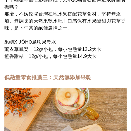
擔嗎？
那麼，不妨改喝台灣在地水果搭配花草食材，堅持無添
加、無調味的天然果乾水吧！口感保有水果酸甜與花草香
味，是下午茶的絕佳選擇之一。
果嶼X
JÒH
島嶼果乾水
Ō
薰衣草鳳梨：12g/小包，每小包熱量12.2大卡
橙香甜桔：12g/小包，每小包熱量14.9大卡
低熱量零食推薦三：
天然無添加果乾