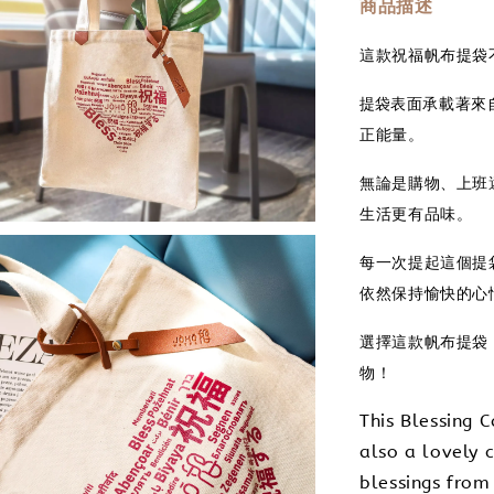
商品描述
這款祝福帆布提袋
提袋
表面承載著來
正能量。
無論是購物、上班
生活更有品味。
每一次提起這個提
依然保持愉快的心
選擇這款帆布提袋
物！
This Blessing 
also a lovely 
blessings from