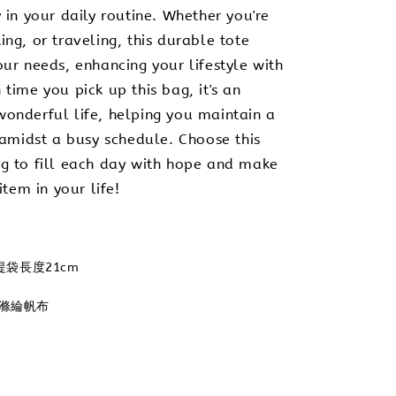
 in your daily routine. Whether you're
ng, or traveling, this durable tote
our needs, enhancing your lifestyle with
time you pick up this bag, it's an
onderful life, helping you maintain a
t amidst a busy schedule. Choose this
g to fill each day with hope and make
item in your life!
+提袋長度21cm
安滌綸帆布