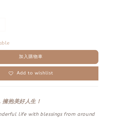
able
加入購物車
Add to wishlist
，擁抱美好人生！
erful life with blessings from around