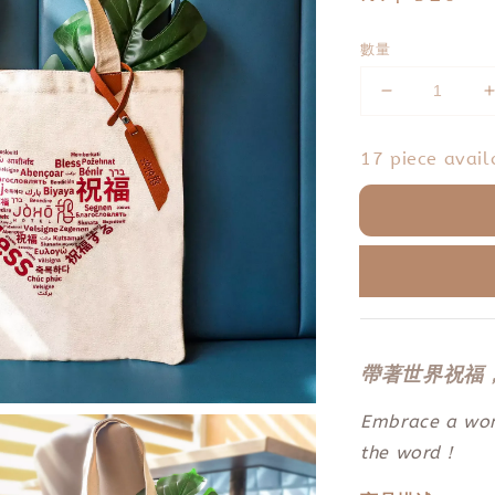
price
數量
17 piece avail
帶著世界祝福
Embrace a wond
the word！