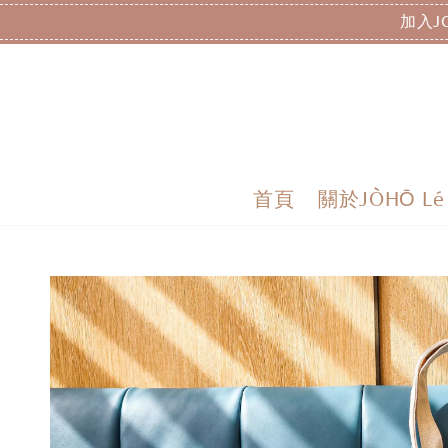
加入J
首頁
關於JÒHŌ Lé