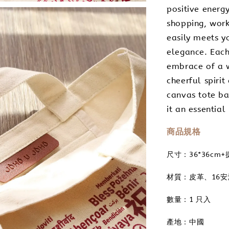
positive energy
shopping, worki
easily meets y
elegance. Each 
embrace of a w
cheerful spiri
canvas tote ba
it an essential 
商品規格
尺寸：36*36cm
材質：皮革、16
數量：1 只入
產地：中國