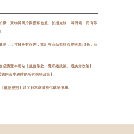
拍攝，實物與照片因螢幕色差、拍攝光線...等因素，而有落
主
量測，尺寸難免有誤差，故所有商品規格誤差率為±5%，商
務必瀏覽本網站【
服務條款
、
隱私權政策
、
退換貨政策
】，
【我同意本網站的所有購物政策】
 【
購物說明
】以了解本商城提供購物服務。